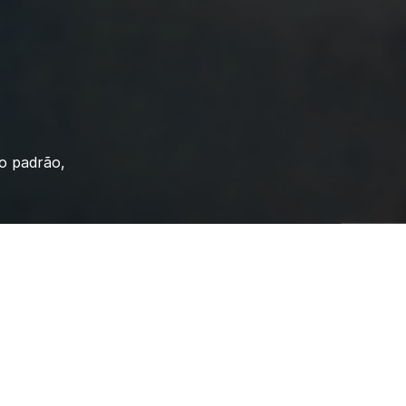
 padrão, 
Residência M.A