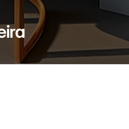
eira
eira